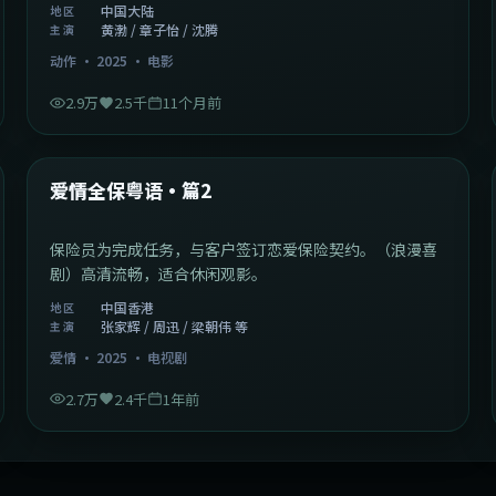
中国大陆
地区
黄渤 / 章子怡 / 沈腾
主演
动作
·
2025
·
电影
2.9万
2.5千
11个月前
47:04
中国香港
最新
爱情全保粤语·篇2
保险员为完成任务，与客户签订恋爱保险契约。（浪漫喜
剧）高清流畅，适合休闲观影。
中国香港
地区
张家辉 / 周迅 / 梁朝伟 等
主演
爱情
·
2025
·
电视剧
2.7万
2.4千
1年前