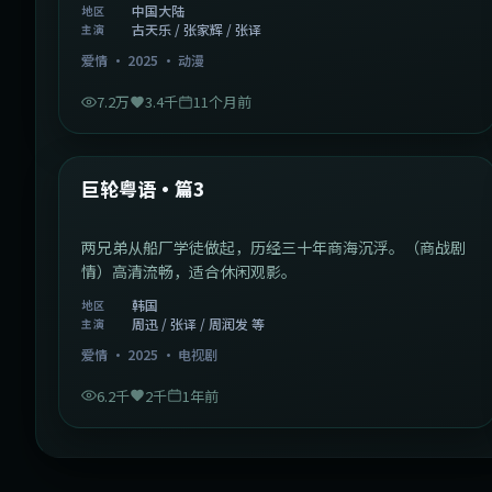
中国大陆
地区
古天乐 / 张家辉 / 张译
主演
爱情
·
2025
·
动漫
7.2万
3.4千
11个月前
2:01:03
韩国
最新
巨轮粤语·篇3
两兄弟从船厂学徒做起，历经三十年商海沉浮。（商战剧
情）高清流畅，适合休闲观影。
韩国
地区
周迅 / 张译 / 周润发 等
主演
爱情
·
2025
·
电视剧
6.2千
2千
1年前