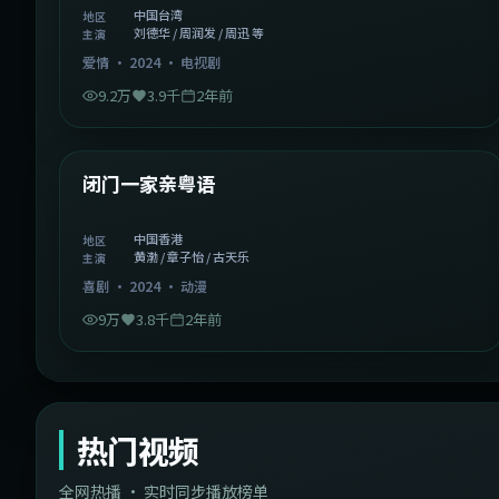
中国台湾
地区
刘德华 / 周润发 / 周迅 等
主演
爱情
·
2024
·
电视剧
9.2万
3.9千
2年前
1:06:37
中国香港
精选
闭门一家亲粤语
中国香港
地区
黄渤 / 章子怡 / 古天乐
主演
喜剧
·
2024
·
动漫
9万
3.8千
2年前
热门视频
全网热播 · 实时同步播放榜单
44:14
韩国