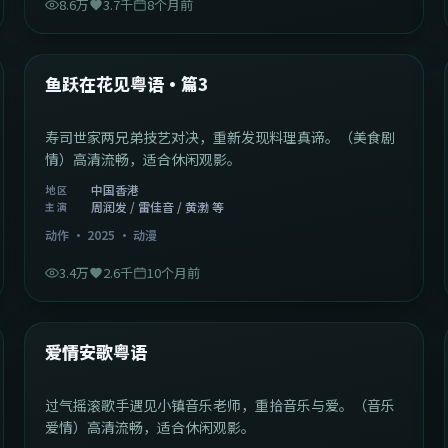
8.6万
3.7千
8个月前
1:02:40
中国香港
最新
鱼跃在花见粤语·篇3
寿司世家两兄弟技艺对决，重新发现料理真谛。（美食剧
情）高清流畅，适合休闲观影。
中国香港
地区
周润发 / 雷佳音 / 黄渤 等
主演
动作
·
2025
·
动漫
3.4万
2.6千
10个月前
1:46:58
中国大陆
最新
爱情安歌粤语
过气摇滚歌手遇见小镇音乐老师，重拾音乐与爱。（音乐
爱情）高清流畅，适合休闲观影。