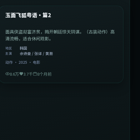
热门
玉面飞狐粤语·篇2
面具侠盗劫富济贫，揭开朝廷惊天阴谋。（古装动作）高
清流畅，适合休闲观影。
韩国
地区
佘诗曼 / 张译 / 黄渤
主演
动作
·
2025
·
电影
8.6万
3.7千
8个月前