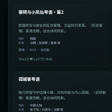
热门
蔡锷与小凤仙粤语·篇2
民国将军与歌女的乱世爱情，见证时代变革。（历史爱
情）高清流畅，适合休闲观影。
韩国
地区
沈腾 / 张家辉 / 黄渤 等
主演
爱情
·
2018
·
电视剧
8.6万
3.8千
7年前
1:11:10
中国大陆
热门
孤城客粤语
独行侠客守护边陲小城，对抗外敌与内心孤寂。（武侠剧
情）高清流畅，适合休闲观影。
中国大陆
地区
章子怡 / 刘德华 / 沈腾 等
主演