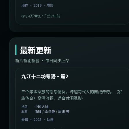
动作
·
2019
·
电影
8.4万
3.7千
7年前
最新更新
新片新剧新番 · 每日同步上架
1:20:26
中国大陆
最新
九江十二坊粤语·篇2
三个酿酒家族的恩怨情仇，跨越两代人的商战传奇。（家
族传奇）高清流畅，适合休闲观影。
中国大陆
地区
汤唯 / 佘诗曼 / 周迅 等
主演
爱情
·
2025
·
动漫