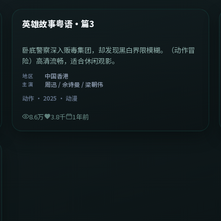
热门
英雄故事粤语·篇3
卧底警察深入贩毒集团，却发现黑白界限模糊。（动作冒
险）高清流畅，适合休闲观影。
中国香港
地区
周迅 / 佘诗曼 / 梁朝伟
主演
动作
·
2025
·
动漫
8.6万
3.8千
1年前