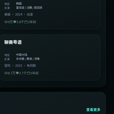
韩国
地区
雷佳音 / 沈腾 / 周润发
主演
悬疑
·
2024
·
动漫
9万
3.8千
2年前
2:02:43
中国大陆
精选
聊斋粤语
中国大陆
地区
佘诗曼 / 黄渤 / 汤唯
主演
冒险
·
2022
·
电视剧
8.7万
3.7千
3年前
查看更多
2:13:08
韩国