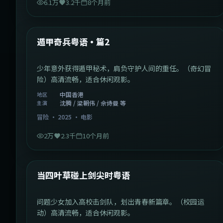
6.1万
3.2千
8个月前
1:10:21
中国香港
最新
遁甲奇兵粤语·篇2
少年意外获得遁甲秘术，肩负守护人间的重任。（奇幻冒
险）高清流畅，适合休闲观影。
中国香港
地区
沈腾 / 梁朝伟 / 佘诗曼 等
主演
冒险
·
2025
·
电影
2万
2.3千
10个月前
1:23:05
中国大陆
最新
当四叶草碰上剑尖时粤语
问题少女加入高校击剑队，划出青春新篇章。（校园运
动）高清流畅，适合休闲观影。