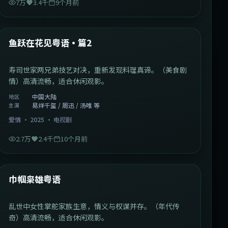
7万
3.4千
9个月前
1:09:53
中国大陆
最新
鱼跃在花见粤语·篇2
寿司世家两兄弟技艺对决，重新发现料理真谛。（美食剧
情）高清流畅，适合休闲观影。
中国大陆
地区
易烊千玺 / 周迅 / 汤唯 等
主演
爱情
·
2025
·
电视剧
2.7万
2.4千
10个月前
1:29:59
中国香港
最新
巾帼枭雄粤语
乱世中女性掌舵家族生意，情义与权谋并存。（年代传
奇）高清流畅，适合休闲观影。