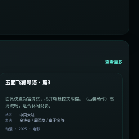
查看更多
1:07:39
中国大陆
最新
玉面飞狐粤语·篇3
面具侠盗劫富济贫，揭开朝廷惊天阴谋。（古装动作）高
清流畅，适合休闲观影。
中国大陆
地区
佘诗曼 / 周润发 / 章子怡 等
主演
动漫
·
2025
·
电影