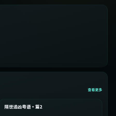
查看更多
2:05:21
韩国
精选
隔世追凶粤语·篇2