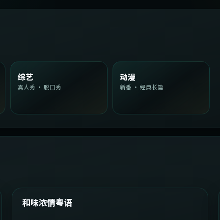
综艺
动漫
真人秀 · 脱口秀
新番 · 经典长篇
2:08:51
韩国
精选
和味浓情粤语