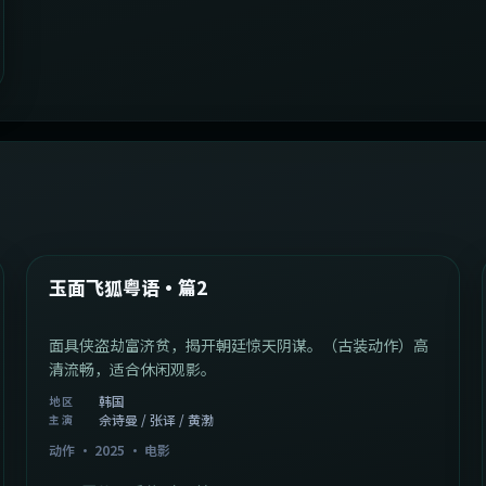
2:13:08
韩国
最新
玉面飞狐粤语·篇2
面具侠盗劫富济贫，揭开朝廷惊天阴谋。（古装动作）高
清流畅，适合休闲观影。
韩国
地区
佘诗曼 / 张译 / 黄渤
主演
动作
·
2025
·
电影