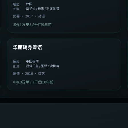
韩国
地区
章子怡 / 黄渤 / 刘亦菲 等
主演
犯罪
·
2017
·
动漫
9.1万
3.8千
9年前
1:27:50
中国香港
精选
华丽转身粤语
中国香港
地区
易烊千玺 / 张译 / 沈腾 等
主演
爱情
·
2016
·
综艺
8.8万
3.7千
10年前
2:09:45
中国香港