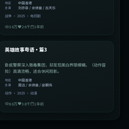
中国香港
地区
刘亦菲 / 佘诗曼 / 古天乐
主演
战争
·
2025
·
电视剧
3.6万
2.6千
1年前
2:09:45
中国香港
最新
英雄故事粤语·篇3
卧底警察深入贩毒集团，却发现黑白界限模糊。（动作冒
险）高清流畅，适合休闲观影。
中国香港
地区
周迅 / 佘诗曼 / 梁朝伟
主演
动作
·
2025
·
动漫
8.6万
3.8千
1年前