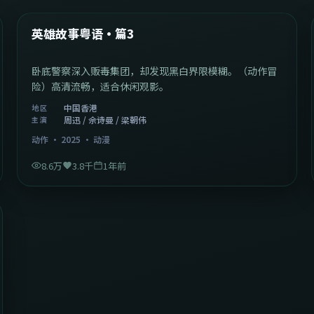
热门
英雄故事粤语·篇3
卧底警察深入贩毒集团，却发现黑白界限模糊。（动作冒
险）高清流畅，适合休闲观影。
中国香港
地区
周迅 / 佘诗曼 / 梁朝伟
主演
动作
·
2025
·
动漫
8.6万
3.8千
1年前