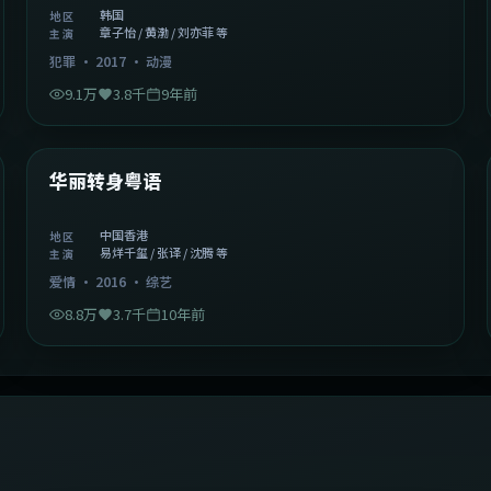
韩国
地区
章子怡 / 黄渤 / 刘亦菲 等
主演
犯罪
·
2017
·
动漫
9.1万
3.8千
9年前
1:27:50
中国香港
精选
华丽转身粤语
中国香港
地区
易烊千玺 / 张译 / 沈腾 等
主演
爱情
·
2016
·
综艺
8.8万
3.7千
10年前
2:09:45
中国香港