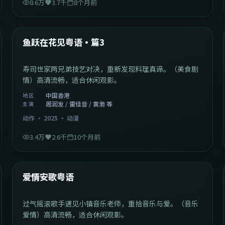
8.6万
3.7千
8个月前
1:02:40
中国香港
最新
鱼跃在花见粤语·篇3
寿司世家两兄弟技艺对决，重新发现料理真谛。（美食剧
情）高清流畅，适合休闲观影。
中国香港
地区
周润发 / 雷佳音 / 黄渤 等
主演
动作
·
2025
·
动漫
3.4万
2.6千
10个月前
1:46:58
中国大陆
最新
爱情安歌粤语
过气摇滚歌手遇见小镇音乐老师，重拾音乐与爱。（音乐
爱情）高清流畅，适合休闲观影。