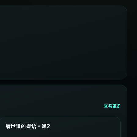
查看更多
2:05:21
韩国
精选
隔世追凶粤语·篇2