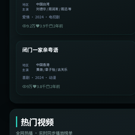
中国台湾
地区
刘德华 / 周润发 / 周迅 等
主演
爱情
·
2024
·
电视剧
9.2万
3.9千
2年前
1:06:37
中国香港
精选
闭门一家亲粤语
中国香港
地区
黄渤 / 章子怡 / 古天乐
主演
喜剧
·
2024
·
动漫
9万
3.8千
2年前
热门视频
全网热播 · 实时同步播放榜单
44:14
韩国