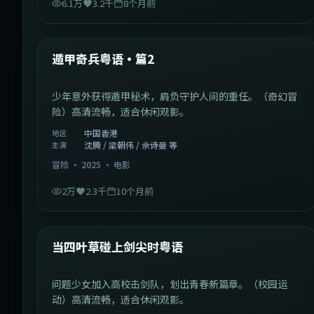
6.1万
3.2千
8个月前
1:10:21
中国香港
最新
遁甲奇兵粤语·篇2
少年意外获得遁甲秘术，肩负守护人间的重任。（奇幻冒
险）高清流畅，适合休闲观影。
中国香港
地区
沈腾 / 梁朝伟 / 佘诗曼 等
主演
冒险
·
2025
·
电影
2万
2.3千
10个月前
1:23:05
中国大陆
最新
当四叶草碰上剑尖时粤语
问题少女加入高校击剑队，划出青春新篇章。（校园运
动）高清流畅，适合休闲观影。