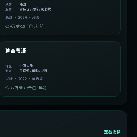
韩国
地区
雷佳音 / 沈腾 / 周润发
主演
悬疑
·
2024
·
动漫
9万
3.8千
2年前
2:02:43
中国大陆
精选
聊斋粤语
中国大陆
地区
佘诗曼 / 黄渤 / 汤唯
主演
冒险
·
2022
·
电视剧
8.7万
3.7千
3年前
查看更多
2:13:08
韩国