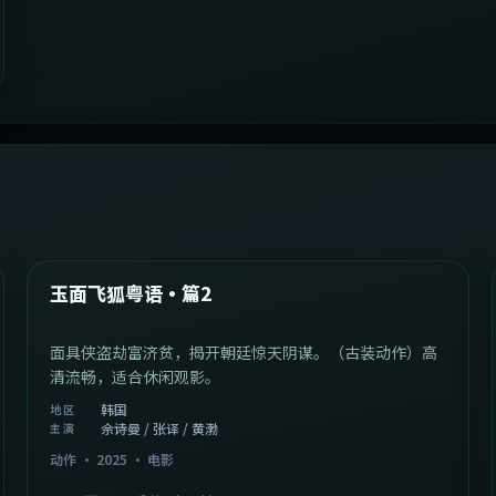
2:13:08
韩国
最新
玉面飞狐粤语·篇2
面具侠盗劫富济贫，揭开朝廷惊天阴谋。（古装动作）高
清流畅，适合休闲观影。
韩国
地区
佘诗曼 / 张译 / 黄渤
主演
动作
·
2025
·
电影