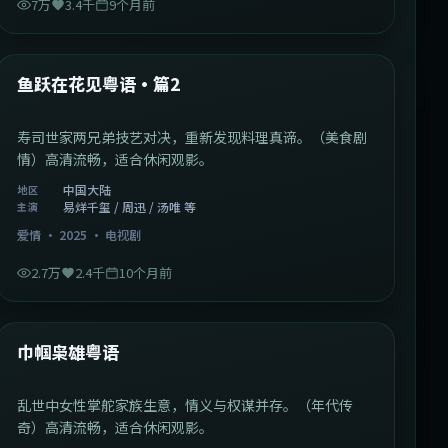
7万
3.4千
9个月前
1:09:53
中国大陆
最新
鱼跃在花见粤语·篇2
寿司世家两兄弟技艺对决，重新发现料理真谛。（美食剧
情）高清流畅，适合休闲观影。
中国大陆
地区
易烊千玺 / 周迅 / 汤唯 等
主演
爱情
·
2025
·
电视剧
2.7万
2.4千
10个月前
1:29:59
中国香港
最新
巾帼枭雄粤语
乱世中女性掌舵家族生意，情义与权谋并存。（年代传
奇）高清流畅，适合休闲观影。