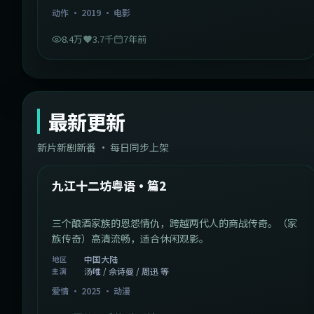
动作
·
2019
·
电影
8.4万
3.7千
7年前
最新更新
新片新剧新番 · 每日同步上架
1:20:26
中国大陆
最新
九江十二坊粤语·篇2
三个酿酒家族的恩怨情仇，跨越两代人的商战传奇。（家
族传奇）高清流畅，适合休闲观影。
中国大陆
地区
汤唯 / 佘诗曼 / 周迅 等
主演
爱情
·
2025
·
动漫