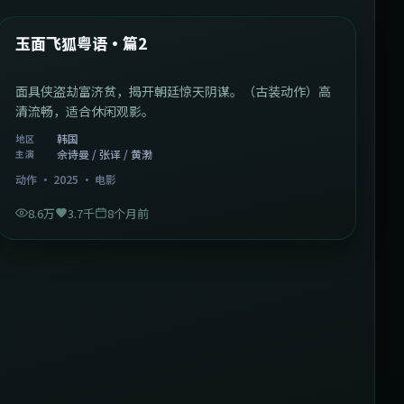
热门
玉面飞狐粤语·篇2
面具侠盗劫富济贫，揭开朝廷惊天阴谋。（古装动作）高
清流畅，适合休闲观影。
韩国
地区
佘诗曼 / 张译 / 黄渤
主演
动作
·
2025
·
电影
8.6万
3.7千
8个月前