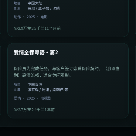
中国大陆
地区
黄渤 / 章子怡 / 沈腾
主演
动作
·
2025
·
电影
2.9万
2.5千
11个月前
47:04
中国香港
最新
爱情全保粤语·篇2
保险员为完成任务，与客户签订恋爱保险契约。（浪漫喜
剧）高清流畅，适合休闲观影。
中国香港
地区
张家辉 / 周迅 / 梁朝伟 等
主演
爱情
·
2025
·
电视剧
2.7万
2.4千
1年前