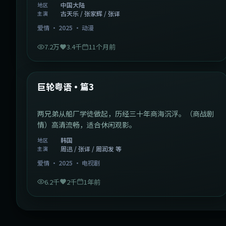
中国大陆
地区
古天乐 / 张家辉 / 张译
主演
爱情
·
2025
·
动漫
7.2万
3.4千
11个月前
2:01:03
韩国
最新
巨轮粤语·篇3
两兄弟从船厂学徒做起，历经三十年商海沉浮。（商战剧
情）高清流畅，适合休闲观影。
韩国
地区
周迅 / 张译 / 周润发 等
主演
爱情
·
2025
·
电视剧
6.2千
2千
1年前