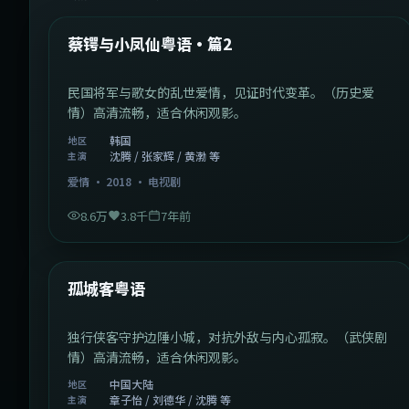
热门
蔡锷与小凤仙粤语·篇2
民国将军与歌女的乱世爱情，见证时代变革。（历史爱
情）高清流畅，适合休闲观影。
韩国
地区
沈腾 / 张家辉 / 黄渤 等
主演
爱情
·
2018
·
电视剧
8.6万
3.8千
7年前
1:11:10
中国大陆
热门
孤城客粤语
独行侠客守护边陲小城，对抗外敌与内心孤寂。（武侠剧
情）高清流畅，适合休闲观影。
中国大陆
地区
章子怡 / 刘德华 / 沈腾 等
主演