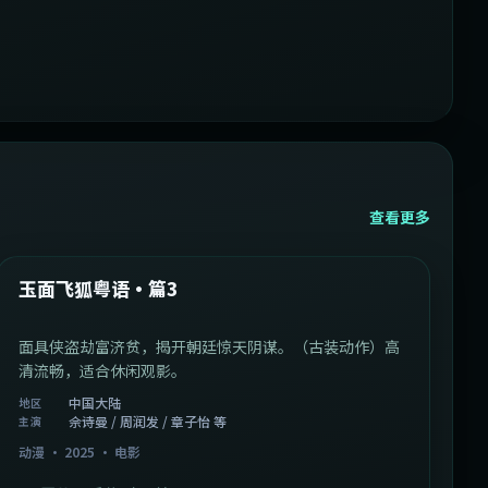
查看更多
1:07:39
中国大陆
最新
玉面飞狐粤语·篇3
面具侠盗劫富济贫，揭开朝廷惊天阴谋。（古装动作）高
清流畅，适合休闲观影。
中国大陆
地区
佘诗曼 / 周润发 / 章子怡 等
主演
动漫
·
2025
·
电影