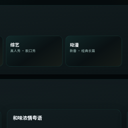
综艺
动漫
真人秀 · 脱口秀
新番 · 经典长篇
2:08:51
韩国
精选
和味浓情粤语