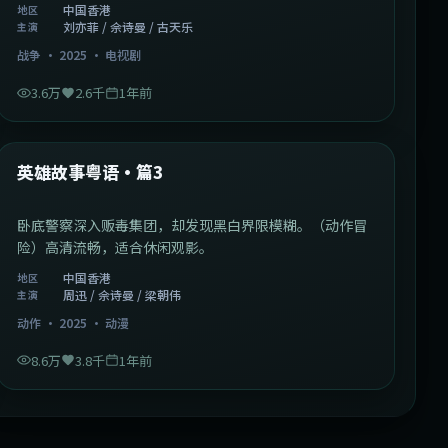
中国香港
地区
刘亦菲 / 佘诗曼 / 古天乐
主演
战争
·
2025
·
电视剧
3.6万
2.6千
1年前
2:09:45
中国香港
最新
英雄故事粤语·篇3
卧底警察深入贩毒集团，却发现黑白界限模糊。（动作冒
险）高清流畅，适合休闲观影。
中国香港
地区
周迅 / 佘诗曼 / 梁朝伟
主演
动作
·
2025
·
动漫
8.6万
3.8千
1年前