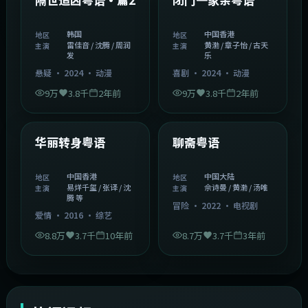
韩国
中国香港
地区
地区
雷佳音 / 沈腾 / 周润
黄渤 / 章子怡 / 古天
主演
主演
发
乐
悬疑
·
2024
·
动漫
喜剧
·
2024
·
动漫
9万
3.8千
2年前
9万
3.8千
2年前
1:27:50
2:02:43
中国香港
中国大陆
精选
精选
华丽转身粤语
聊斋粤语
中国香港
中国大陆
地区
地区
易烊千玺 / 张译 / 沈
佘诗曼 / 黄渤 / 汤唯
主演
主演
腾 等
冒险
·
2022
·
电视剧
爱情
·
2016
·
综艺
8.8万
3.7千
10年前
8.7万
3.7千
3年前