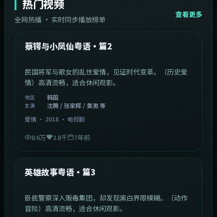
热门视频
查看更多
全网热播 · 实时同步播放榜单
44:14
韩国
热门
蔡锷与小凤仙粤语·篇2
民国将军与歌女的乱世爱情，见证时代变革。（历史爱
情）高清流畅，适合休闲观影。
韩国
地区
沈腾 / 张家辉 / 黄渤 等
主演
爱情
·
2018
·
电视剧
8.6万
3.8千
7年前
2:09:45
中国香港
热门
英雄故事粤语·篇3
卧底警察深入贩毒集团，却发现黑白界限模糊。（动作
冒险）高清流畅，适合休闲观影。