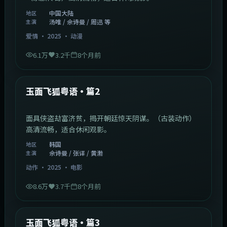
中国大陆
地区
汤唯 / 佘诗曼 / 周迅 等
主演
爱情
·
2025
·
动漫
6.1万
3.2千
8个月前
2:13:08
韩国
最新
玉面飞狐粤语·篇2
面具侠盗劫富济贫，揭开朝廷惊天阴谋。（古装动作）
高清流畅，适合休闲观影。
韩国
地区
佘诗曼 / 张译 / 黄渤
主演
动作
·
2025
·
电影
8.6万
3.7千
8个月前
1:07:39
中国大陆
最新
玉面飞狐粤语·篇3