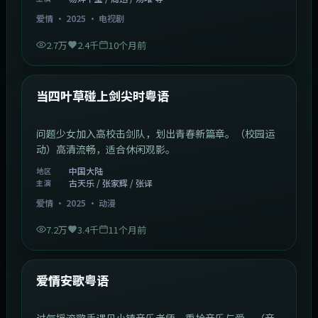
爱情
·
2025
·
电视剧
2.7万
2.4千
10个月前
1:23:05
中国大陆
最新
当四叶草碰上剑尖时粤语
问题少女加入高校击剑队，划出青春新篇章。（校园运
动）高清流畅，适合休闲观影。
中国大陆
地区
古天乐 / 张家辉 / 张译
主演
爱情
·
2025
·
动漫
7.2万
3.4千
11个月前
1:46:58
中国大陆
最新
爱情安歌粤语
过气摇滚歌手遇见小镇音乐老师，重拾音乐与爱。（音