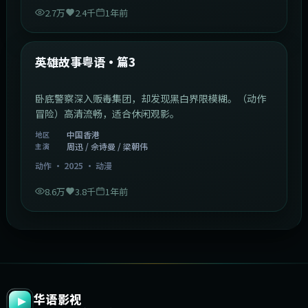
2.7万
2.4千
1年前
2:09:45
中国香港
最新
英雄故事粤语·篇3
卧底警察深入贩毒集团，却发现黑白界限模糊。（动作
冒险）高清流畅，适合休闲观影。
中国香港
地区
周迅 / 佘诗曼 / 梁朝伟
主演
动作
·
2025
·
动漫
8.6万
3.8千
1年前
华语影视