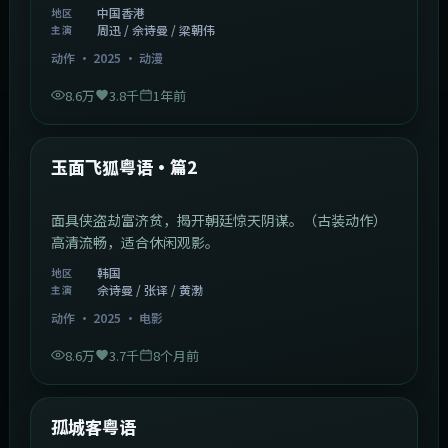
中国香港
地区
周迅 / 佘诗曼 / 梁朝伟
主演
动作
·
2025
·
动漫
8.6万
3.8千
1年前
2:13:08
韩国
热门
玉面飞狐粤语·篇2
面具侠盗劫富济贫，揭开朝廷惊天阴谋。（古装动作）
高清流畅，适合休闲观影。
韩国
地区
佘诗曼 / 张译 / 黄渤
主演
动作
·
2025
·
电影
8.6万
3.7千
8个月前
1:11:10
中国大陆
热门
孤城客粤语