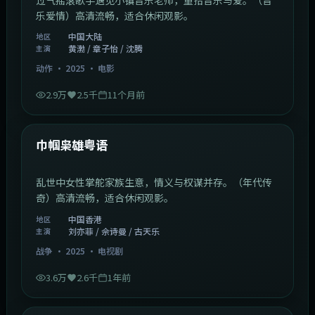
乐爱情）高清流畅，适合休闲观影。
中国大陆
地区
黄渤 / 章子怡 / 沈腾
主演
动作
·
2025
·
电影
2.9万
2.5千
11个月前
1:29:59
中国香港
最新
巾帼枭雄粤语
乱世中女性掌舵家族生意，情义与权谋并存。（年代传
奇）高清流畅，适合休闲观影。
中国香港
地区
刘亦菲 / 佘诗曼 / 古天乐
主演
战争
·
2025
·
电视剧
3.6万
2.6千
1年前
2:01:03
韩国