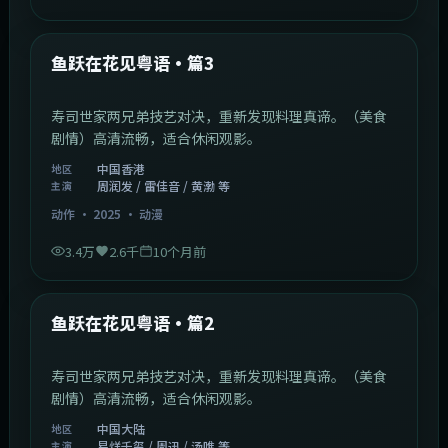
1:02:40
中国香港
最新
鱼跃在花见粤语·篇3
寿司世家两兄弟技艺对决，重新发现料理真谛。（美食
剧情）高清流畅，适合休闲观影。
中国香港
地区
周润发 / 雷佳音 / 黄渤 等
主演
动作
·
2025
·
动漫
3.4万
2.6千
10个月前
1:09:53
中国大陆
最新
鱼跃在花见粤语·篇2
寿司世家两兄弟技艺对决，重新发现料理真谛。（美食
剧情）高清流畅，适合休闲观影。
中国大陆
地区
易烊千玺 / 周迅 / 汤唯 等
主演