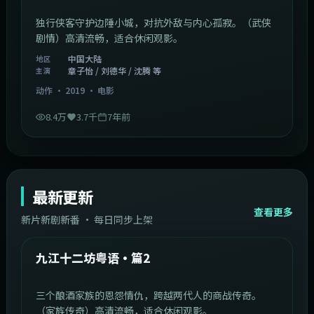
独行侠客守护边陲小城，对抗外敌与内心孤寂。（武侠
剧情）高清流畅，适合休闲观影。
中国大陆
地区
章子怡 / 刘德华 / 沈腾 等
主演
动作
·
2019
·
电影
8.4万
3.7千
7年前
最新更新
查看更多
新片新剧新番 · 每日同步上架
1:20:26
中国大陆
最新
九江十二坊粤语·篇2
三个酿酒家族的恩怨情仇，跨越两代人的商战传奇。
（家族传奇）高清流畅，适合休闲观影。