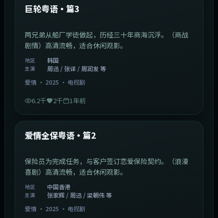
最新
巨轮粤语·篇3
两兄弟从船厂学徒做起，历经三十年商海沉浮。（商战
剧情）高清流畅，适合休闲观影。
韩国
地区
周迅 / 张译 / 周润发 等
主演
爱情
·
2025
·
电视剧
6.2千
2千
1年前
47:04
中国香港
最新
爱情全保粤语·篇2
保险员为完成任务，与客户签订恋爱保险契约。（浪漫
喜剧）高清流畅，适合休闲观影。
中国香港
地区
张家辉 / 周迅 / 梁朝伟 等
主演
爱情
·
2025
·
电视剧