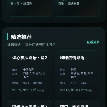
真人秀 · 脱口秀
新番 · 经典长篇
精选推荐
查看更多
编辑精选 · 高分口碑与热播同步
1:54:36
2:08:51
中国台湾
韩国
精选
精选
读心神探粤语·篇2
和味浓情粤语
中国台湾
韩国
地区
地区
刘德华 / 周润发 / 周
章子怡 / 黄渤 / 刘亦
主演
主演
迅 等
菲 等
爱情
·
2024
·
电视剧
犯罪
·
2017
·
动漫
9.2万
3.9千
2年前
9.1万
3.8千
9年前
2:05:21
1:06:37
韩国
中国香港
精选
精选
隔世追凶粤语·篇2
闭门一家亲粤语