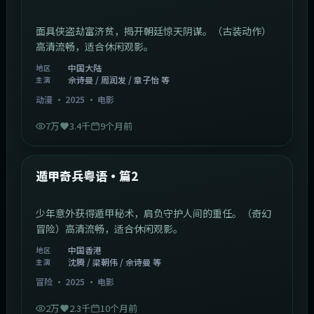
面具侠盗劫富济贫，揭开朝廷惊天阴谋。（古装动作）
高清流畅，适合休闲观影。
中国大陆
地区
佘诗曼 / 周润发 / 章子怡 等
主演
动漫
·
2025
·
电影
7万
3.4千
9个月前
1:10:21
中国香港
最新
遁甲奇兵粤语·篇2
少年意外获得遁甲秘术，肩负守护人间的重任。（奇幻
冒险）高清流畅，适合休闲观影。
中国香港
地区
沈腾 / 梁朝伟 / 佘诗曼 等
主演
冒险
·
2025
·
电影
2万
2.3千
10个月前